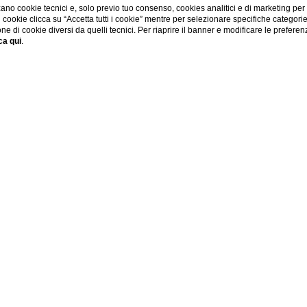
ano cookie tecnici e, solo previo tuo consenso, cookies analitici e di marketing per
di cookie clicca su “Accetta tutti i cookie” mentre per selezionare specifiche categori
one di cookie diversi da quelli tecnici. Per riaprire il banner e modificare le preferen
ca qui
.
Home
Borromeo Island
Uno scorcio unico al mondo. Le nostre Isole.
to TERRE BORROMEO per maggiori info
https://www.isoleborromee.i
Offerte Speciali