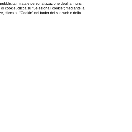
 pubblicità mirata e personalizzazione degli annunci.
e di cookie, clicca su "Seleziona i cookie"; mediante la
ze, clicca su “Cookie” nel footer del sito web e della
SCOPRI DI PIÙ
t/isola-bella/